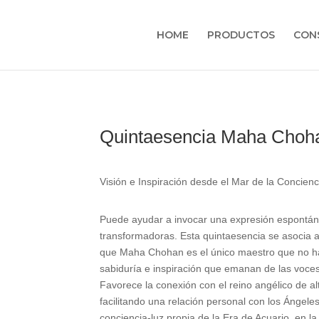
HOME
PRODUCTOS
CON
Quintaesencia Maha Choh
Visión e Inspiración desde el Mar de la Concienc
Puede ayudar a invocar una expresión espontánea 
transformadoras. Esta quintaesencia se asocia 
que Maha Chohan es el único maestro que no ha 
sabiduría e inspiración que emanan de las voces s
Favorece la conexión con el reino angélico de al
facilitando una relación personal con los Ángeles
conciencia-luz propia de la Era de Acuario, en la