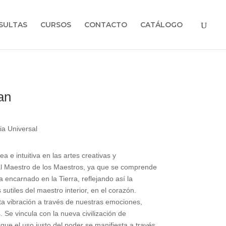
SULTAS
CURSOS
CONTACTO
CATÁLOGO
an
ia Universal
e intuitiva en las artes creativas y
al Maestro de los Maestros, ya que se comprende
encarnado en la Tierra, reflejando así la
utiles del maestro interior, en el corazón.
ta vibración a través de nuestras emociones,
. Se vincula con la nueva civilización de
 que el uso justo del poder se manifiesta a través