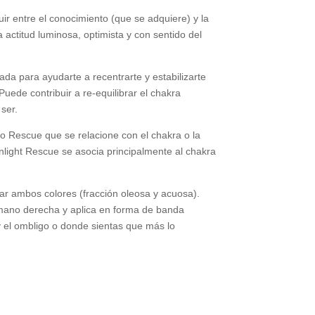
ir entre el conocimiento (que se adquiere) y la
 actitud luminosa, optimista y con sentido del
a para ayudarte a recentrarte y estabilizarte
uede contribuir a re-equilibrar el chakra
ser.
llo Rescue que se relacione con el chakra o la
light Rescue se asocia principalmente al chakra
r ambos colores (fracción oleosa y acuosa).
 mano derecha y aplica en forma de banda
y el ombligo o donde sientas que más lo