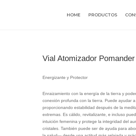
HOME
PRODUCTOS
CON
Vial Atomizador Pomander
Energizante y Protector
Enraizamiento con la energía de la tierra y pode
conexión profunda con la tierra. Puede ayudar a
proporcionando estabilidad después de la medita
extremas. Es cálido, revitalizante, e incluso pue
intuición femenina y protege la integridad del au
cristales. También puede ser de ayuda para abo
la salud— desde una actitud más relajada y práct