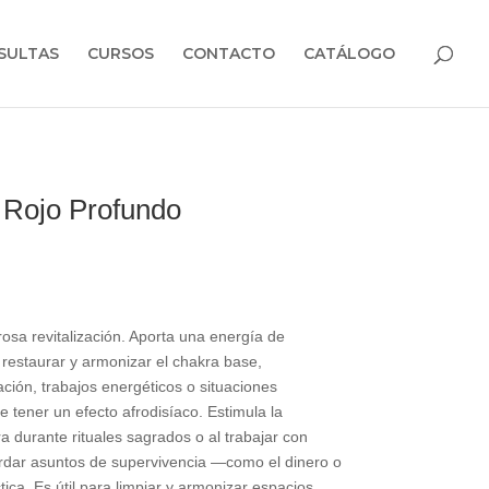
SULTAS
CURSOS
CONTACTO
CATÁLOGO
 Rojo Profundo
rosa revitalización. Aporta una energía de
 restaurar y armonizar el chakra base,
ción, trabajos energéticos o situaciones
de tener un efecto afrodisíaco. Estimula la
ra durante rituales sagrados o al trabajar con
rdar asuntos de supervivencia —como el dinero o
ica. Es útil para limpiar y armonizar espacios,